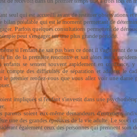
e est de recevoir dans un premier temps une à trois fois e
fant seul qui est accueilli avant de restituer observations et 
 de bilan préalable qui est le moment permettant de déterminer 
engager. Parfois quelques consultations permettent de dénou
 thérapie peut s'engager sur une plus grande période.
même si l'enfant ne sait pas bien ce dont il s'agit avant de s
 la fin de la première rencontre et sait alors assez rapidem
es enfants se sentent souvent rapidement en confiance, y
nir compte des difficultés de séparation et adapter le ca
t le premier rendez-vous que vous allez voir une dame pour
ouer.
soient impliqués si l'enfant s'investit dans une psychothéra
er.
es parents soient eux-même demandeurs d'entretiens individ
ut être une des grandes épreuves de la vie adulte. Le souci 
nsidérant également ceux des personnes qui prennent soin de