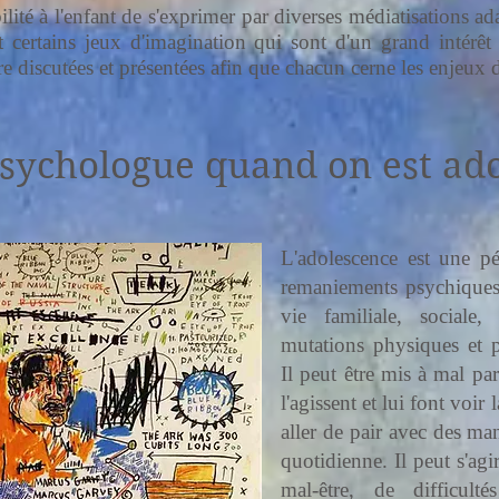
ibilité à l'enfant de s'exprimer par diverses médiatisations 
t certains jeux d'imagination qui sont d'un grand intérêt
e discutées et présentées afin que chacun cerne les enjeux d
sychologue quand on est ado
L'adolescence est une pé
remaniements psychiques.
vie familiale, sociale
mutations physiques et p
Il peut être mis à mal pa
l'agissent et lui font voir
aller de pair avec des ma
quotidienne. Il peut s'ag
mal-être, de difficultés