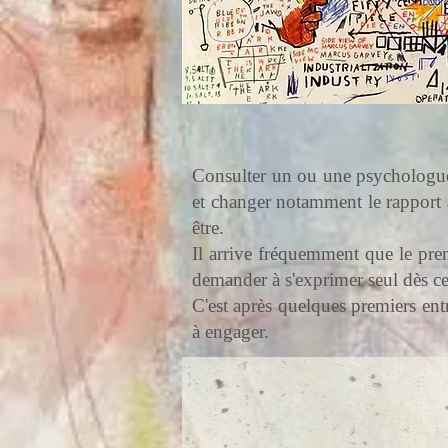
Consulter un ou une psychologue p
et changer notamment le rapport a
être.
Il arrive fréquemment que le premi
demander à s'exprimer seul dès ce
C'est après quelques premiers entr
à engager.