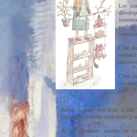
Les con
dévelop
interre
parfois
relation
C'est a
subject
souvent
C'est n
comport
bien s'
Aussi il peut être tout à fai
pluridisciplinaires conjointes (
Après plusieurs années de pr