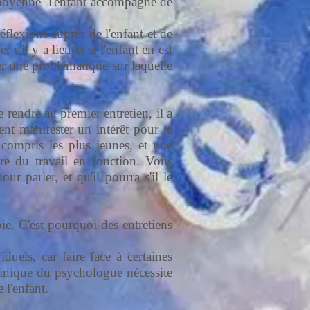
n moyenne l'enfant accompagné de
réflexions auprès de l'enfant et de
s'il y a lieu et si l'enfant en est
er une problématique sur laquelle
e rendre au premier entretien, il a
ent manifester un intérêt pour le
 compris les plus jeunes, et une
dre du travail en fonction. Vous
 parler, et qu'il pourra s'il le
pie. C'est pourquoi des entretiens
uels, car faire face à certaines
clinique du psychologue nécessite
 l'enfant.