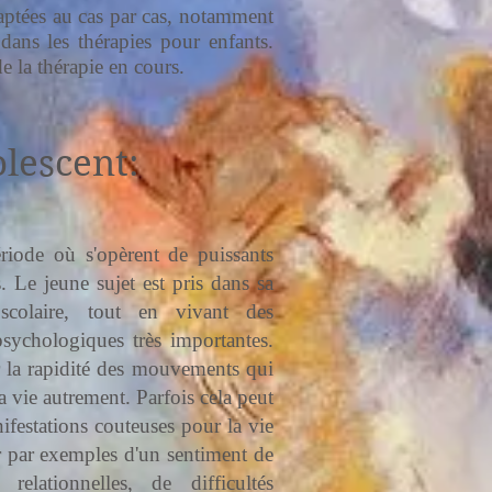
adaptées au cas par cas, notamment
 dans les thérapies pour enfants.
e la thérapie en cours.
lescent:
riode où s'opèrent de puissants
 Le jeune sujet est pris dans sa
, scolaire, tout en vivant des
sychologiques très importantes.
r la rapidité des mouvements qui
 la vie autrement. Parfois cela peut
nifestations couteuses pour la vie
ir par exemples d'un sentiment de
 relationnelles, de difficultés