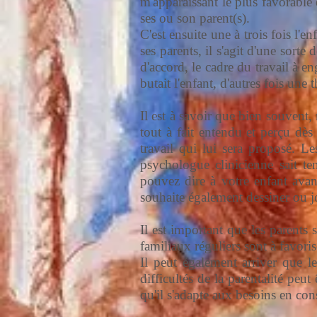
m'apparaissant le plus favorabl
ses ou son parent(s).
C'est ensuite une à trois fois l'en
ses parents, il s'agit d'une sorte
d'accord, le cadre du travail à 
butait l'enfant, d'autres fois une
Il est à savoir que bien souvent, 
tout à fait entendu et perçu dès
travail qui lui sera proposé. L
psychologue clinicienne sait te
pouvez dire à votre enfant avan
souhaite également dessiner ou j
Il est important que les parents 
familiaux réguliers sont à favoris
Il peut également arriver que l
difficultés de la parentalité pe
qu'il s'adapte aux besoins en co