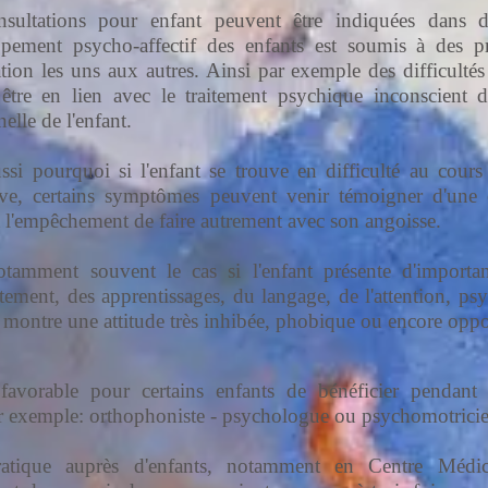
sultations pour enfant peuvent être indiquées dans div
pement psycho-affectif des enfants est soumis à des 
lation les uns aux autres. Ainsi par exemple des difficult
 être en lien avec le traitement psychique inconscient d
nelle de l'enfant.
ussi pourquoi si l'enfant se trouve en difficulté au cours
ive, certains symptômes peuvent venir témoigner d'une 
 l'empêchement de faire autrement avec son angoisse.
otamment souvent le cas si l'enfant présente d'importa
ement, des apprentissages, du langage, de l'attention, psy
il montre une attitude très inhibée, phobique ou encore oppo
t favorable pour certains enfants de bénéficier pendan
par exemple: orthophoniste - psychologue ou psychomotricie
atique auprès d'enfants, notamment en Centre Médic