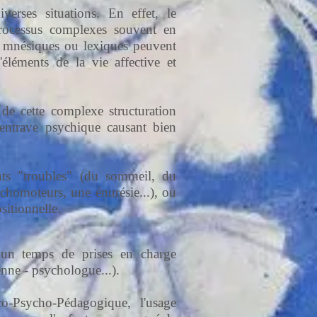
erses situations. En effet, le
processus complexes souvent en
és mnésiques ou lexiques peuvent
'éléments de la vie affective et
 de cette complexe structuration
entrave psychique causant bien
nts "troubles" (du sommeil, du
chomoteurs, une énurésie...), ou
sitionnelle.
t un temps de prises en charge
nne - psychologue...).
o-Psycho-Pédagogique, l'usage