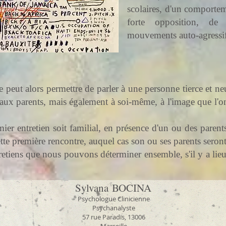
scolaires, d'un comportem
forte opposition, d
mouvements auto-agressifs
eut alors permettre de parler à une personne tierce et neu
ux parents, mais également à soi-même, à l'image que l'on 
er entretien soit familial, en présence d'un ou des parents.
tte première rencontre, auquel cas son ou ses parents seron
etiens que nous pouvons déterminer ensemble, s'il y a lieu,
Sylvana BOCINA
Psychologue Clinicienne
Psychanalyste
57 rue Paradis, 13006