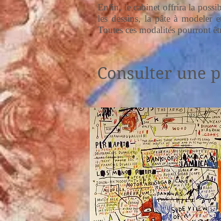
Enfin, le cabinet offrira la poss
les dessins, la pâte à modeler e
Toutes ces modalités pourront êtr
Consulter une p