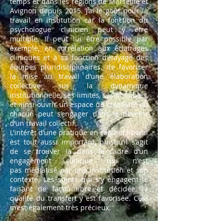
temps et dans les régions de Marseille et
Avignon depuis 2015. J’ai le goût pour le
travail en institution car la fonction du
psychologue clinicien peut y être
multiple. Il peut lui être possible par
exemple, en corrélation aux éclairages
cliniques et à sa fonction d’étayage des
équipes pluridisciplinaires, de favoriser
la mise au travail d’une élaboration
collective sur la dynamique
institutionnelle, ses limites, ses possibles,
et ainsi ouvrir un espace de créativité où
chacun peut s’engager dans le devenir
d’un travail collectif.
L'intérêt d’une pratique en cabinet libéral
est tout aussi important, puisqu’il s’agit
de se trouver là dans le cadre d’un
engagement clinique qui n'est
pas médiatisé par une institution et son
contexte. Les sujets qui s'y engagent le
faisant de façon libre et décidée, la
qualité du transfert y est favorisée. Cela
m’est également très précieux.