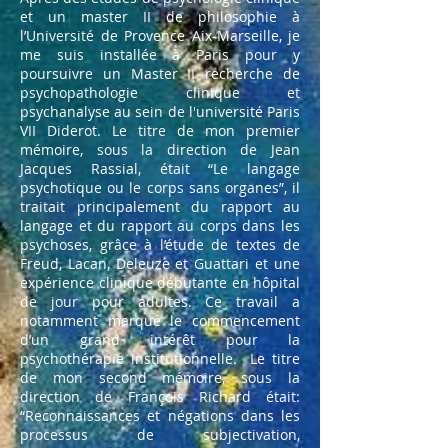
et un master II de philosophie à
l’Université de Provence Aix-Marseille, je
me suis installée à Paris pour y
poursuivre un Master II recherche de
psychopathologie clinique et
psychanalyse au sein de l'université Paris
VII Diderot. Le titre de mon premier
mémoire, sous la direction de Jean
Jacques Rassial, était “Le langage
psychotique ou le corps sans organes”, il
traitait principalement du rapport au
langage et du rapport au corps dans les
psychoses, grâce à l’étude de textes de
Freud, Lacan, Deleuze et Guattari et une
expérience clinique débutante en hôpital
de jour pour adultes. Ce travail a
notamment marqué le commencement
d’un grand intérêt pour la
psychothérapie institutionnelle. Le titre
de mon second mémoire, sous la
direction de François Richard était:
“Reconnaissances et négations dans les
processus de subjectivation,