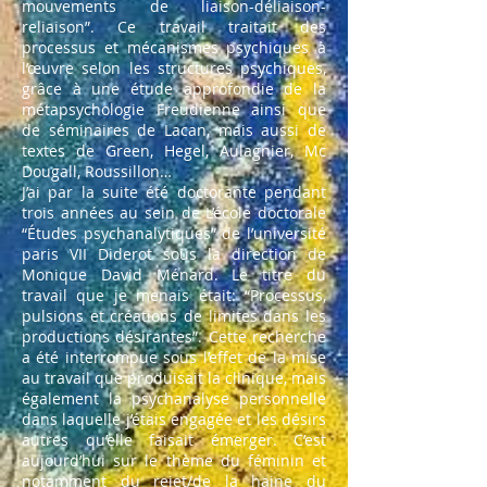
mouvements de liaison-déliaison-
reliaison”. Ce travail traitait des
processus et mécanismes psychiques à
l’œuvre selon les structures psychiques,
grâce à une étude approfondie de la
métapsychologie Freudienne ainsi que
de séminaires de Lacan, mais aussi de
textes de Green, Hegel, Aulagnier, Mc
Dougall, Roussillon…
J’ai par la suite été doctorante pendant
trois années au sein de L’école doctorale
“Études psychanalytiques” de l’université
paris VII Diderot sous la direction de
Monique David Ménard. Le titre du
travail que je menais était: “Processus,
pulsions et créations de limites dans les
productions désirantes”. Cette recherche
a été interrompue sous l’effet de la mise
au travail que produisait la clinique, mais
également la psychanalyse personnelle
dans laquelle j’étais engagée et les désirs
autres qu’elle faisait émerger. C’est
aujourd’hui sur le thème du féminin et
notamment du rejet/de la haine du