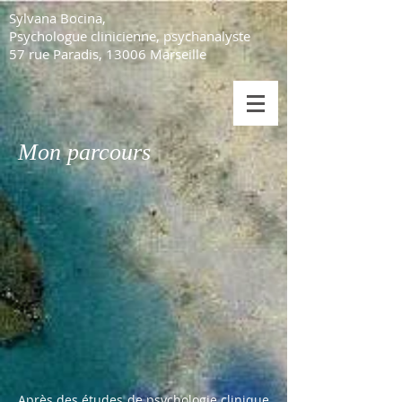
Sylvana Bocina,
Psychologue clinicienne, psychanalyste
57 rue Paradis, 13006 Marseille
Mon parcours
Après des études de psychologie clinique