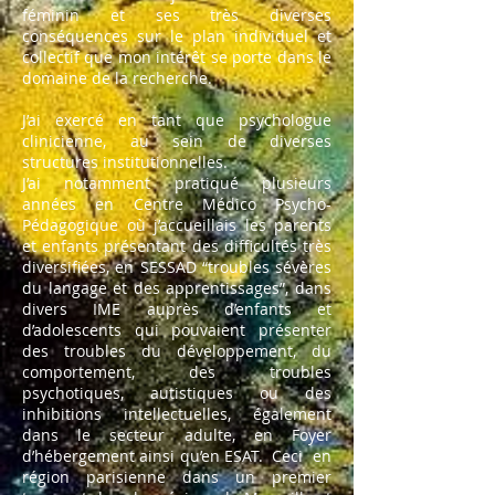
féminin et ses très diverses
conséquences sur le plan individuel et
collectif que mon intérêt se porte dans le
domaine de la recherche.
J’ai exercé en tant que psychologue
clinicienne, au sein de diverses
structures institutionnelles.
J’ai notamment pratiqué plusieurs
années en Centre Médico Psycho-
Pédagogique où j’accueillais les parents
et enfants présentant des difficultés très
diversifiées, en SESSAD “troubles sévères
du langage et des apprentissages”, dans
divers IME auprès d’enfants et
d’adolescents qui pouvaient présenter
des troubles du développement, du
comportement, des troubles
psychotiques, autistiques ou des
inhibitions intellectuelles, également
dans le secteur adulte, en Foyer
d’hébergement ainsi qu’en ESAT. Ceci en
région parisienne dans un premier